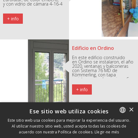
y con vidrio de cámara 4-16-4
bajo emisivo.
+ info
Edificio en Ordino
En este edificio construido
en Ordino se instalaron, el año
2020, ventanas y balconeras
con Sistema 76 MD de
Kömmerling, con tapa
registro y guia de persiana. Son
bicolor: Gris Antracita por el
exterior y Blanco por el interior.
+ info
Y tienen triple vidrio.
×
Ese sitio web utiliza cookies
Chalet en la Massana
Este sitio web usa cookies para mejorar la experiencia del usuario.
Al utilizar nuestro sitio web, usted acepta todas las cookies de
CATALAN
En este chalet de la Massana
acuerdo con nuestra Política de cookies.
Llegir-ne més
hemos instalado ventanas con
sistema 76 MD de Kömmerling.
SPANISH