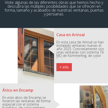
Visite algunas de las diferentes obras que hemos hecho y
descubra las múltiples posibilidades que se ofrecen en
forma, tamaño y acabados de nuestras ventanas, puertas
y persianas.
Casa en Arinsal
En esta casa de Arinsal se han
instalado ventanas nuevas el
año 2023. Concretamente son
unas ventanas con sistema 76
MD de Kömmerling, de color
Embero en el exterior y blanco
en el interior. Además cuentan
con triple vidrio laminado.
+ info
Ático en Encamp
En este ático de Encamp se
hicieron las ventanas de forma
especial con el sistema
Eurofutur, de color embero,