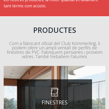
tant tèrmic com acústic.
PRODUCTES
Com a fabricant oficial del Club Kömmerling, li
podem oferir un ampli ventall de perfils de
finestres de PVC. Fabriquem persianes i proveïm
vidres. També treballem l'alumini.
FINESTRES