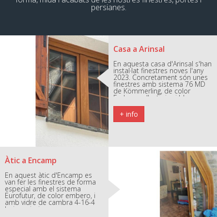
persianes.
Casa a Arinsal
En aquesta casa d'Arinsal s'han
instal·lat finestres noves l'any
2023. Concretament són unes
finestres amb sistema 76 MD
de Kömmerling, de color
Embero a l'exterior i blanc a
l'iinterior. A més, compten amb
triple vidre laminat.
+ info
Àtic a Encamp
En aquest àtic d'Encamp es
van fer les finestres de forma
especial amb el sistema
Eurofutur, de color embero, i
amb vidre de cambra 4-16-4
baix emissiu.